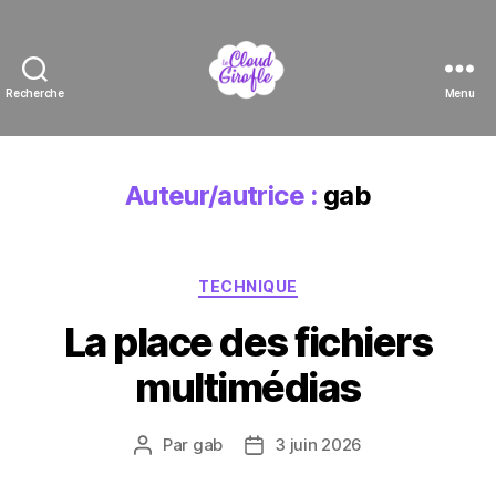
Recherche
Menu
Le
Cloud
Girofle
Auteur/autrice :
gab
Catégories
TECHNIQUE
La place des fichiers
multimédias
Par
gab
3 juin 2026
Auteur
Date
de
de
l’article
l’article