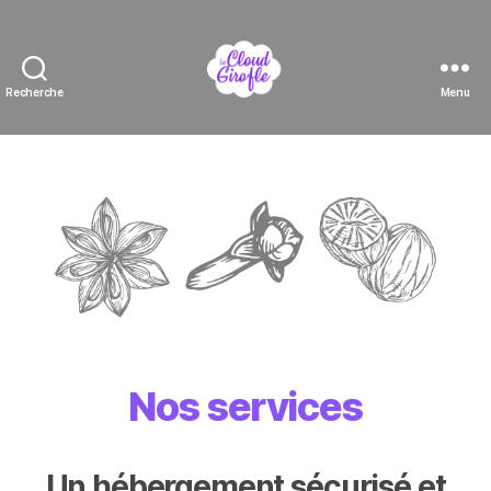
Recherche
Menu
Le
Cloud
Girofle
Nos services
Un hébergement sécurisé et