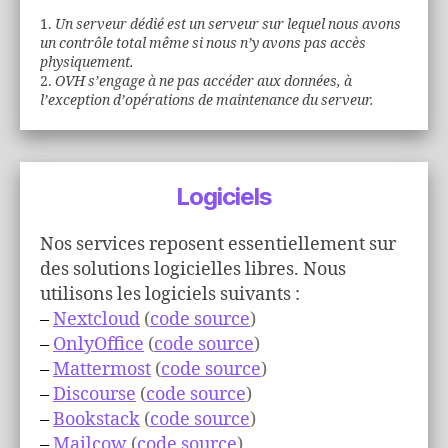
1.
Un serveur dédié est un serveur sur lequel nous avons
un contrôle total même si nous n’y avons pas accès
physiquement.
2.
OVH s’engage à ne pas accéder aux données, à
l’exception d’opérations de maintenance du serveur.
Logiciels
Nos services reposent essentiellement sur
des solutions logicielles libres. Nous
utilisons les logiciels suivants :
–
Nextclou
d
(
code source
)
–
OnlyOffice
(
code source
)
–
Mattermost
(
code source
)
–
Discourse
(
code source
)
–
Bookstack
(
code source
)
–
Mailcow
(
code source
)