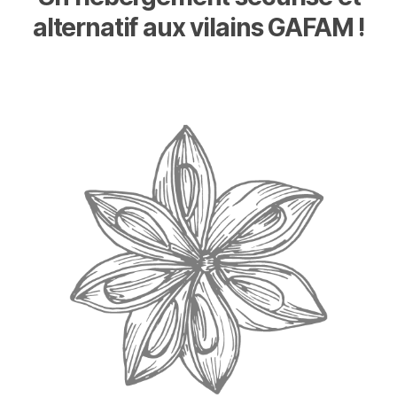
alternatif aux vilains GAFAM !