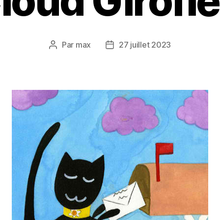
loud Girofle
Par
max
27 juillet 2023
Auteur
Date
de
de
l’article
l’article