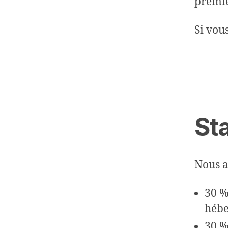
premie
Si vous
St
Nous a
30 %
hébe
30 %