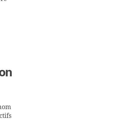
son
 nom
ctifs