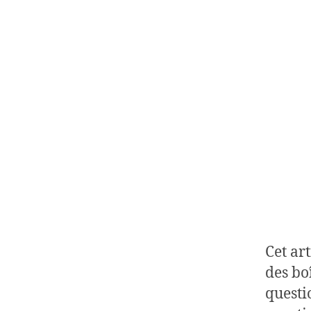
Cet ar
des bo
questi