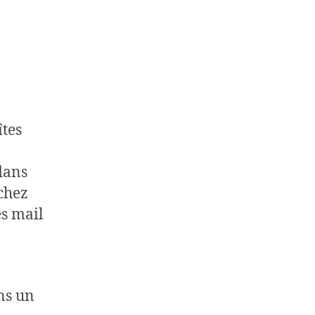
îtes
dans
 chez
es mail
ans un