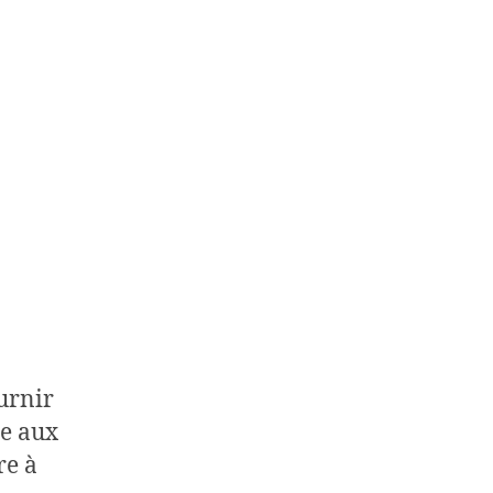
ournir
se aux
re à