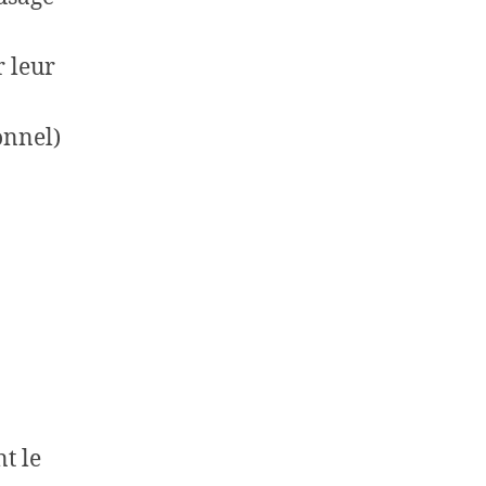
r leur
onnel)
t le