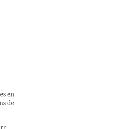
es en
ms de
pre