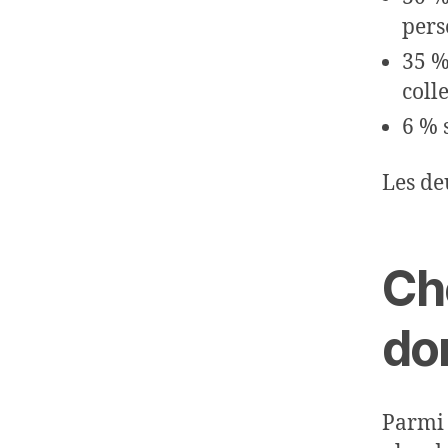
pers
35 %
colle
6 % 
Les de
Ch
do
Parmi 