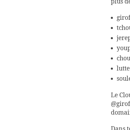
plus de
giro
tcho
jere
youp
chou
lutt
soul
Le Clo
@girof
domain
Dans to