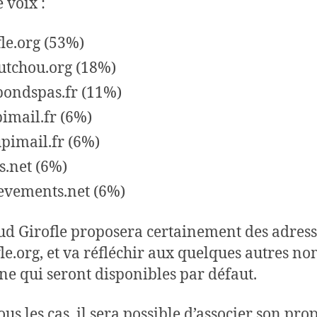
 voix :
fle.org (53%)
utchou.org (18%)
pondspas.fr (11%)
imail.fr (6%)
pimail.fr (6%)
es.net (6%)
evements.net (6%)
ud Girofle proposera certainement des adress
le.org, et va réfléchir aux quelques autres no
e qui seront disponibles par défaut.
us les cas, il sera possible d’associer son pro