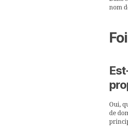
nom de
Foi
Est
pro
Oui, q
de doma
princi