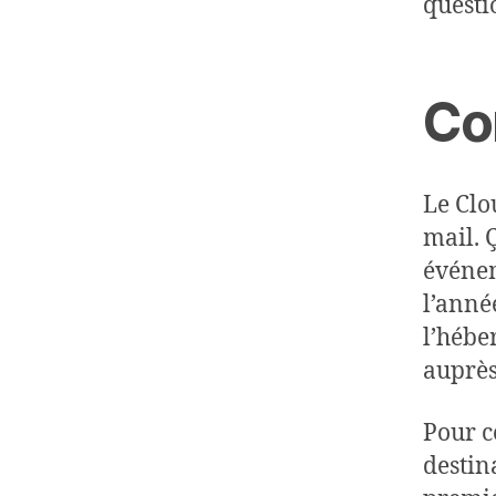
questi
Co
Le Clo
mail. Ç
événem
l’anné
l’hébe
auprès
Pour c
destin