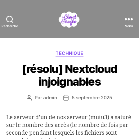
Recherche
Menu
Le
Cloud
Girofle
Catégories
TECHNIQUE
[résolu] Nextcloud
injoignables
Par
admin
5 septembre 2025
Auteur
Date
de
de
l’article
l’article
Le serveur d’un de nos serveur (mutu3) a saturé
sur le nombre des accès (le nombre de fois par
seconde pendant lesquels les fichiers sont