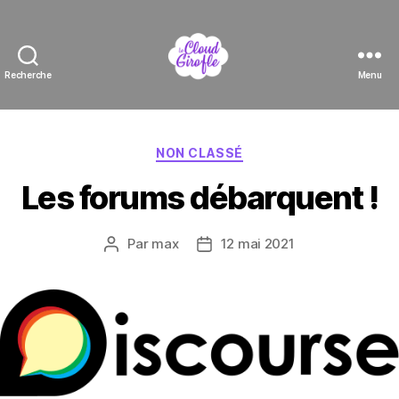
Recherche
Menu
Le
Cloud
Girofle
Catégories
NON CLASSÉ
Les forums débarquent !
Par
max
12 mai 2021
Auteur
Date
de
de
l’article
l’article