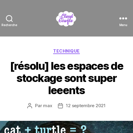
Recherche
Menu
Le
Cloud
Girofle
Catégories
TECHNIQUE
[résolu] les espaces de
stockage sont super
leeents
Par
max
12 septembre 2021
Auteur
Date
de
de
l’article
l’article