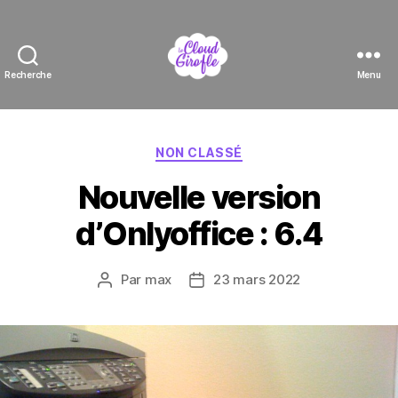
Recherche
Menu
Le
Cloud
Girofle
Catégories
NON CLASSÉ
Nouvelle version
d’Onlyoffice : 6.4
Par
max
23 mars 2022
Auteur
Date
de
de
l’article
l’article