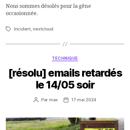
Nous sommes désolés pour la gêne
occasionnée.
Incident
,
nextcloud
Étiquettes
Catégories
TECHNIQUE
[résolu] emails retardés
le 14/05 soir
Par
max
17 mai 2024
Auteur
Date
de
de
l’article
l’article