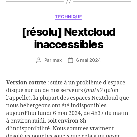
Catégories
TECHNIQUE
[résolu] Nextcloud
inaccessibles
Par
max
6 mai 2024
Auteur
Date
de
de
l’article
l’article
Version courte
: suite à un problème d’espace
disque sur un de nos serveurs (
mutu2
qu’on
l’appelle), la plupart des espaces Nextcloud que
nous hébergeons ont été indisponibles
aujourd’hui lundi 6 mai 2024, de 4h37 du matin
à environ midi, soit environ 8h
d’indisponibilité. Nous sommes vraiment
désolé⋅es pour les soucis que cela a pu poser.