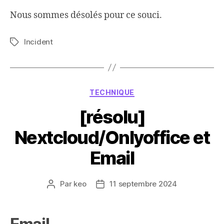
Nous sommes désolés pour ce souci.
Incident
Étiquettes
Catégories
TECHNIQUE
[résolu]
Nextcloud/Onlyoffice et
Email
Par
keo
11 septembre 2024
Auteur
Date
de
de
l’article
l’article