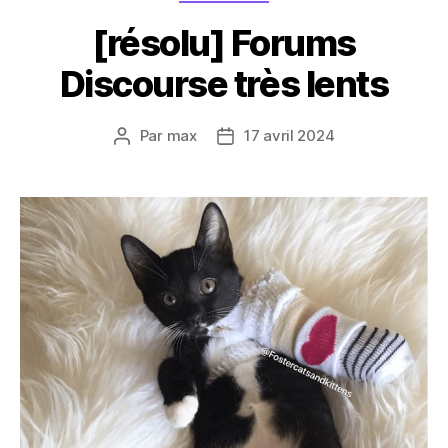
[résolu] Forums
Discourse très lents
Par
max
17 avril 2024
Auteur
Date
de
de
l’article
l’article