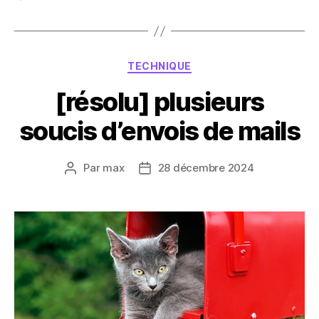
Catégories
TECHNIQUE
[résolu] plusieurs
soucis d’envois de mails
Par
max
28 décembre 2024
Auteur
Date
de
de
l’article
l’article