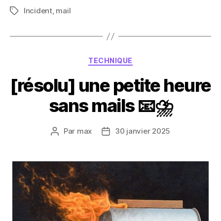
Incident
,
mail
Étiquettes
Catégories
TECHNIQUE
[résolu] une petite heure
sans mails 📧⛈️
Par
max
30 janvier 2025
Auteur
Date
de
de
l’article
l’article