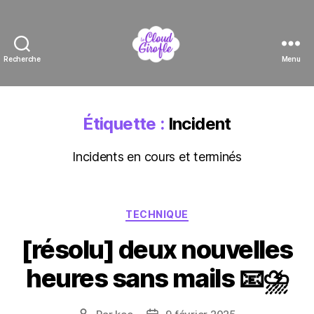
Recherche
Menu
Le
Cloud
Girofle
Étiquette :
Incident
Incidents en cours et terminés
Catégories
TECHNIQUE
[résolu] deux nouvelles
heures sans mails 📧⛈️